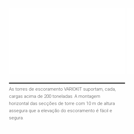
As torres de escoramento VARIOKIT suportam, cada,
Pont
cargas acima de 200 toneladas. A montagem
as e
horizontal das secções de torre com 10 m de altura
VARI
assegura que a elevação do escoramento é fácil e
segura.