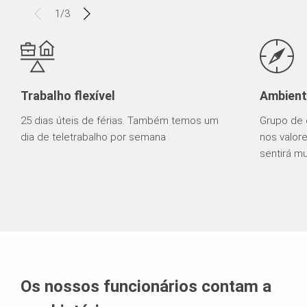
1
/
3
Trabalho flexível
Ambient
25 dias úteis de férias. Também temos um
Grupo de 
dia de teletrabalho por semana
nos valor
sentirá m
Os nossos funcionários contam a