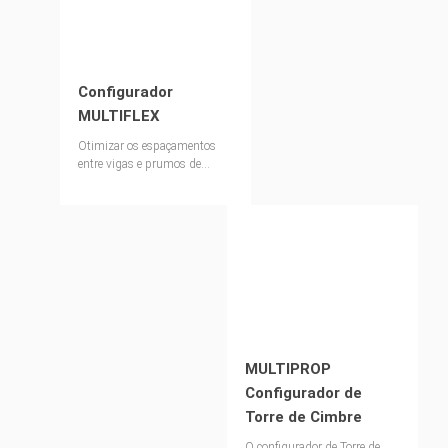
Configurador
MULTIFLEX
Otimizar os espaçamentos
entre vigas e prumos de
forma rápida e fácil
MULTIPROP
Configurador de
Torre de Cimbre
O configurador de Torre de