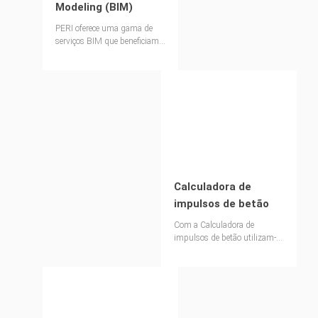
Modeling (BIM)
PERI oferece uma gama de
serviços BIM que beneficiam
todas as facetas do design de
cofragem e andaimes.
Calculadora de
impulsos de betão
Com a Calculadora de
impulsos de betão utilizam-se
os sistemas de cofragem
PERI e as barras de
ancoragem de uma forma
mais rentável e eficiente.