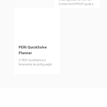
Cimbre MULTIPROP ajuda a
determinar os parâmetros de
estruturas de cimbre.
PERI QuickSolve
Planner
O PERI QuickSolve é a
ferramenta de configuração
para aplicações standard com
cofragem para paredes e lajes,
andaimes e muito mais.