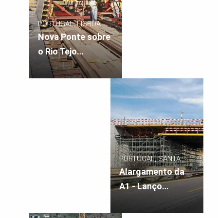
PORTUGAL, LISBOA
Nova Ponte sobre
o Rio Tejo
(Carregado/Benavente)
PORTUGAL, SANTA
MARIA DA FEIRA
Alargamento da
A1 - Lanço
Feira/IC24, Santa
Maria da Feira