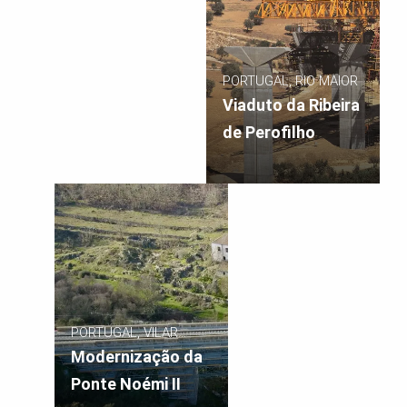
PORTUGAL, RIO MAIOR
Viaduto da Ribeira
de Perofilho
PORTUGAL, VILAR
FORMOSO
Modernização da
Ponte Noémi II