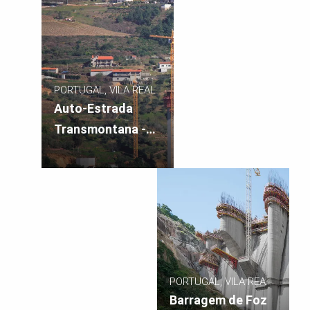
PORTUGAL, VILA REAL
Auto-Estrada
Transmontana -
Viaduto do Corgo,
Vila Real
PORTUGAL, VILA REAL
– ALIJÓ
Barragem de Foz