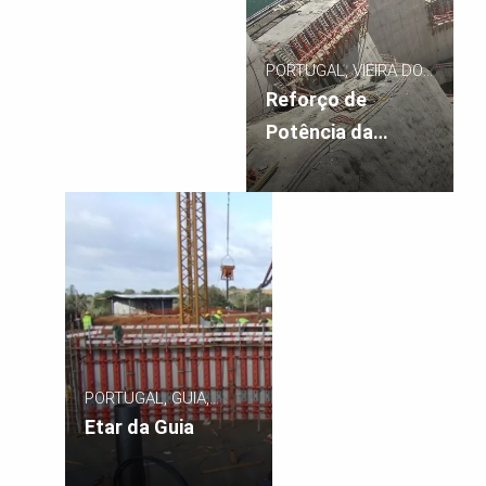
PORTUGAL, VIEIRA DO
MINHO
Reforço de
Potência da
Venda Nova III
PORTUGAL, GUIA,
ALBUFEIRA
Etar da Guia