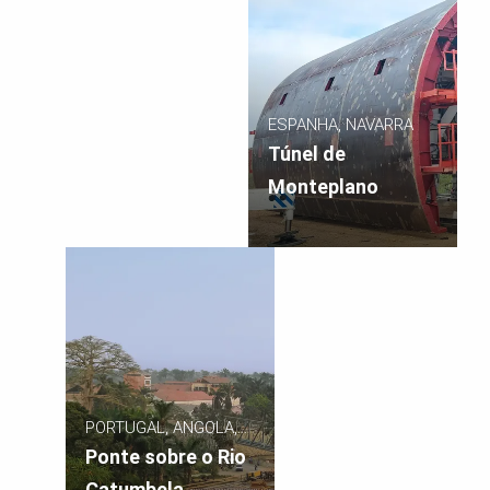
ESPANHA, NAVARRA
Túnel de
Monteplano
PORTUGAL, ANGOLA,
CATUMBELA
Ponte sobre o Rio
Catumbela,