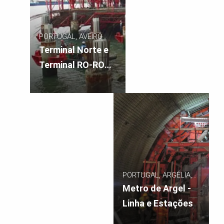
PORTUGAL, AVEIRO
Terminal Norte e
Terminal RO-RO
do Porto de
Aveiro
PORTUGAL, ARGÉLIA,
ARGEL
Metro de Argel -
Linha e Estações