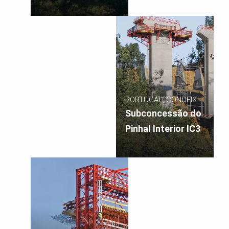
PORTUGAL, CONDEIXA,
COIMBRA
Subconcessão do
Pinhal Interior IC3