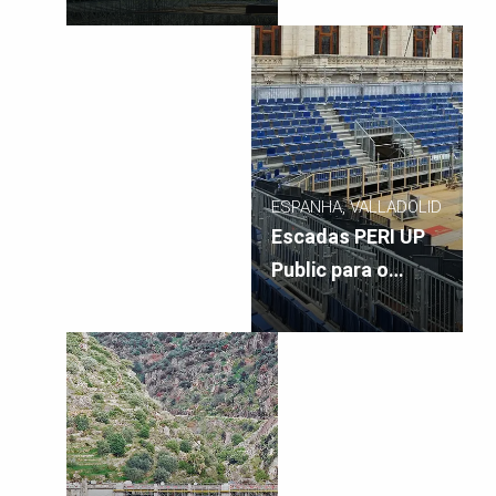
ESPANHA, VALLADOLID
Escadas PERI UP
Public para o
Premier Padel
Tour