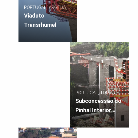
PORTUGAL, ARGÉLIA,
CONSTANTINE
Viaduto
Transrhumel
PORTUGAL, TOMAR E
COIMBRA
Subconcessão do
Pinhal Interior
Lote 10