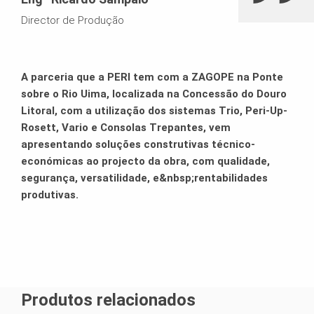
Perfeita conjugação de diferentes sistemas, com
especial atenção ás acessibilidades e segurança.
Director de Produção
A parceria que a PERI tem com a ZAGOPE na Ponte
sobre o Rio Uima, localizada na Concessão do Douro
Litoral, com a utilização dos sistemas Trio, Peri-Up-
Rosett, Vario e Consolas Trepantes, vem
apresentando soluções construtivas técnico-
económicas ao projecto da obra, com qualidade,
segurança, versatilidade, e&nbsp;rentabilidades
produtivas.
Produtos relacionados