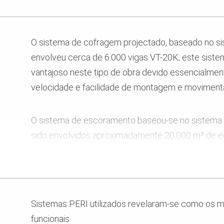
O sistema de cofragem projectado, baseado no 
envolveu cerca de 6.000 vigas VT-20K; este siste
vantajoso neste tipo de obra devido essencialmente
velocidade e facilidade de montagem e moviment
O sistema de escoramento baseou-se no sistem
sido envolvidos aproximadamente 20.000 m³ de e
dimensão das áreas a betonar com pé direito const
velocidade de montagem devido ao seu reduzido 
finalmente, a projecção de uma modulação consta
adaptada à geometria das lajes, justificaram plen
Sistemas PERI utilizados revelaram-se como os m
sistema de escoramento.
funcionais.