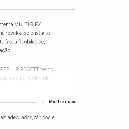
sistema MULTIFLEX,
ma revelou-se bastante
 à sua flexibilidade,
ação.
a PERI UP ROSETT tendo
quipamento. A elevada
ante, a facilidade e
número de peças e,
Mostre mais
nte e perfeitamente
amente a escolha deste
ais adequados, rápidos e