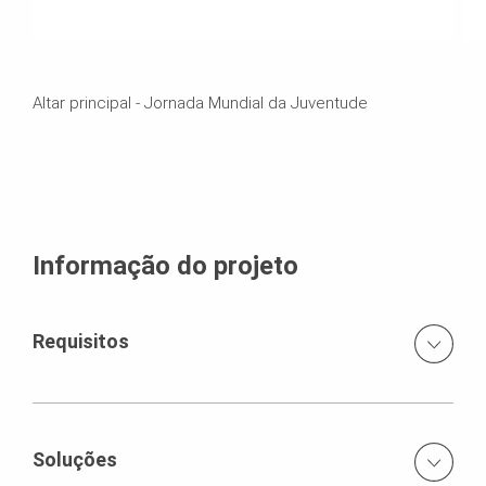
Altar principal - Jornada Mundial da Juventude
Informação do projeto
Requisitos
Foram necessárias cerca de 150Ton de material para
esta estrutura; não tínhamos estas quantidades
disponíveis na filial portuguesa, pelo que foi necessário
Soluções
solicitar o fornecimento a outras 6 filiais da PERI de