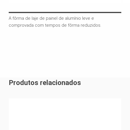
A fôrma de laje de painel de alumínio leve e
SKYD
comprovada com tempos de fôrma reduzidos.
trav
não 
muit
Produtos relacionados